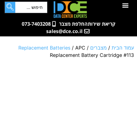
לתוכן
חדרי שרתים
קטלוג מוצרים
ארונות תקשורת ושרתים
שאלות ותשובות
קריאת שירות
החלפת מצבר
073-7403208
sales@dce.co.il
עמוד הבית
/
מצברים
/
/ APC
Replacement Batteries
Replacement Battery Cartridge #113