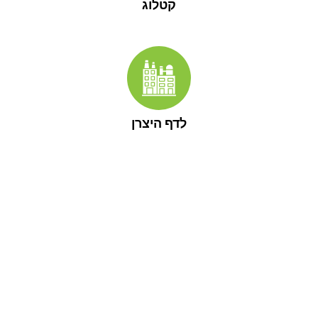
קטלוג
לדף היצרן