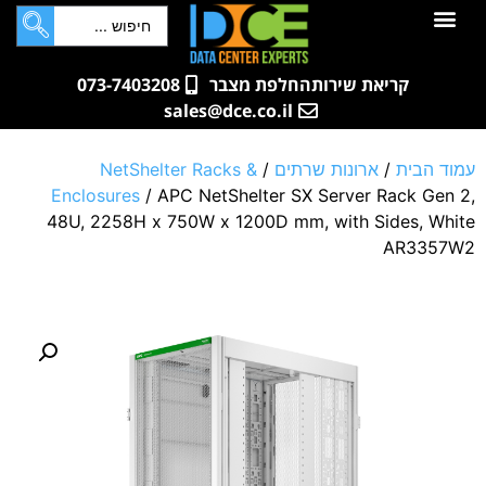
לתוכן
חדרי שרתים
קטלוג מוצרים
ארונות תקשורת ושרתים
שאלות ותשובות
קריאת שירות
החלפת מצבר
073-7403208
sales@dce.co.il
עמוד הבית
/
ארונות שרתים
/
NetShelter Racks &
Enclosures
/ APC NetShelter SX Server Rack Gen 2,
48U, 2258H x 750W x 1200D mm, with Sides, White
AR3357W2