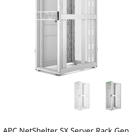
APC NetShelter SX Server Rack Gen