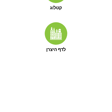
קטלוג
לדף היצרן