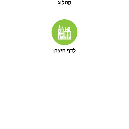
קטלוג
לדף היצרן