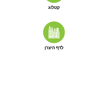
קטלוג
לדף היצרן