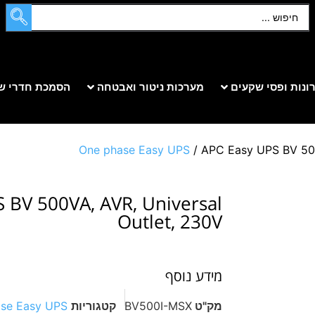
ונות ופסי שקעים
מערכות ניטור ואבטחה
הסמכת חדרי ש
One phase Easy UPS
/ APC Easy UPS BV 500
 BV 500VA, AVR, Universal
Outlet, 230V
מידע נוסף
מק"ט
BV500I-MSX
קטגוריות
se Easy UPS