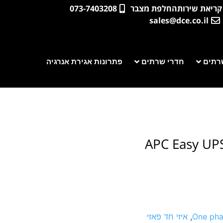
קריאת שירות
החלפת מצבר
073-7403208
sales@dce.co.il
רתים
חדרי שרתים
פתרונות אגירת אנרגיה
APC Easy UPS
One pha
,
איזי חד פאזי