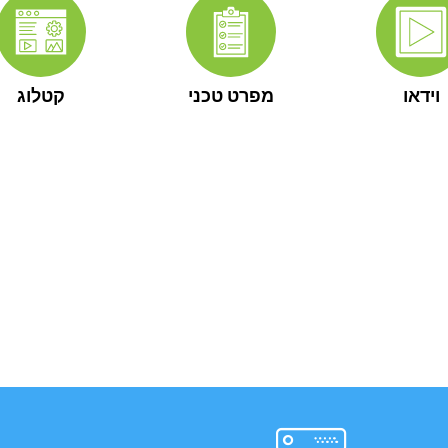
וידאו
מפרט טכני
קטלוג