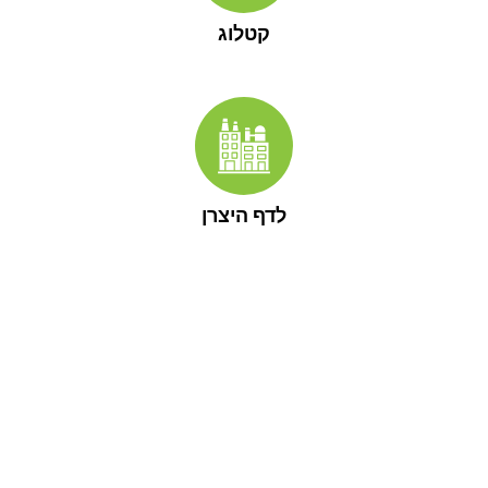
קטלוג
לדף היצרן