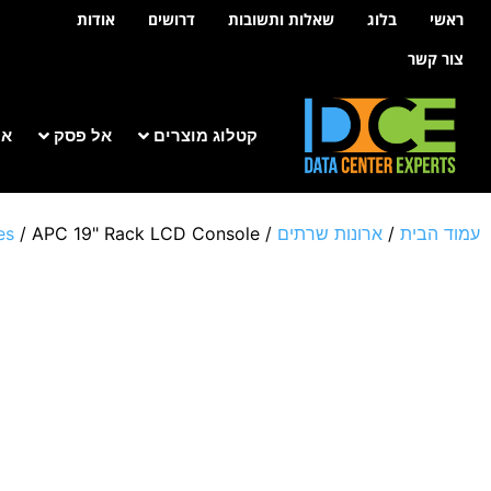
לתוכן
ראשי
בלוג
שאלות ותשובות
דרושים
אודות
צור קשר
קטלוג מוצרים
אל פסק
אר
עמוד הבית
/
ארונות שרתים
/
/ APC 19" Rack LCD Console
es