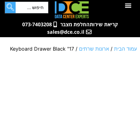
לתוכן
חדרי שרתים
קטלוג מוצרים
ארונות תקשורת ושרתים
שאלות ותשובות
קריאת שירות
החלפת מצבר
073-7403208
sales@dce.co.il
עמוד הבית
/
ארונות שרתים
/ 17" Keyboard Drawer Black