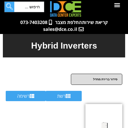
לתוכן
חדרי שרתים
קטלוג מוצרים
ארונות תקשורת ושרתים
שאלות ותשובות
קריאת שירות
החלפת מצבר
073-7403208
sales@dce.co.il
Hybrid Inverters
רשת
רשימה