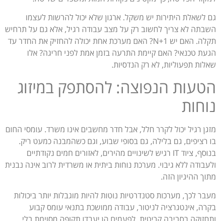
גם לשאלת היתירות יש משקל. ארגון שלא יכול להרשות לעצמו
השבתה לא צריך לחשוב רק על מצב עבודה רגיל, אלא גם על תרחיש
תקלה. האם יש N+1? האם מערכת אחת יכולה להחזיק את החדר עד
הגעת טכנאי? האם קיימת התרעה בזמן אמת לפני חריגה? אלו
שאלות תפעוליות, לא רק הנדסיות.
הטעות הנפוצה: להסתפק במיזוג
נוחות
מזגן רגיל יכול לקרר חלל, אבל חדר מחשבים אינו משרד. עומסי החום
בו רציפים, גם בלילה, גם בסופי שבוע, וגם כשהמבנה כמעט ריק.
בנוסף, ציוד IT רגיש לשינויים מהירים, לאזורים חמים נקודתיים
ולעבודה ללא גיבוי. מערכת נוחות ביתית או משרדית לרוב אינה נבנית
מתוך ההיגיון הזה.
מעבר לכך, מערכות סטנדרטיות נוטות להיות מוגבלות יותר ביכולות
בקרה, אינטגרציה לניטור, עבודה ממושכת בתנאי עומס קבוע
ותחזוקה בסביבה קריטית. לפעמים הן יעבדו תקופה מסוימת בלי