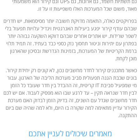
גם תשתיות חשמל, גם ארונות, גם UPS וגם קירור הוא משמעותי
מאוד, משום שכל המערכות האלו משפיעות זו על זו.
בפרויקטים כאלה, התאמה מדויקת חשובה יותר מסיסמאות. יש חדרים
שבהם עודף קירור יפגע ביעילות האנרגטית ויגדיל עלויות תפעול בלי
לשפר שרידות. יש אתרים אחרים שבהם דווקא השקעה גבוהה יותר
בפתרון עם יתירות וניטור תחסוך נזק כספי כבד בעתיד. זה תמיד תלוי
ברמת הקריטיות של המערכות, בזמינות הנדרשת ובסיכון שהארגון
מוכן לקחת.
כאשר מתכננים קירור לחדר מחשבים נכון, לא קונים רק יחידת קירור.
בונים שכבת הגנה תפעולית סביב מערכות הליבה של הארגון. עבור
מי שמפעיל סביבת IT קריטית, זה ההבדל בין חדר שעובד כל הזמן
לבין חדר שנראה תקין – עד לרגע שבו הוא מפסיק לעבוד. אם יש לכם
חדר מחשבים שגדל עם השנים, זה בדיוק הזמן לבדוק האם מערכת
הקירור עדיין מתאימה למה שקורה בו היום, ולא למה שהיה שם ביום
ההתקנה.
מאמרים שיכולים לעניין אתכם