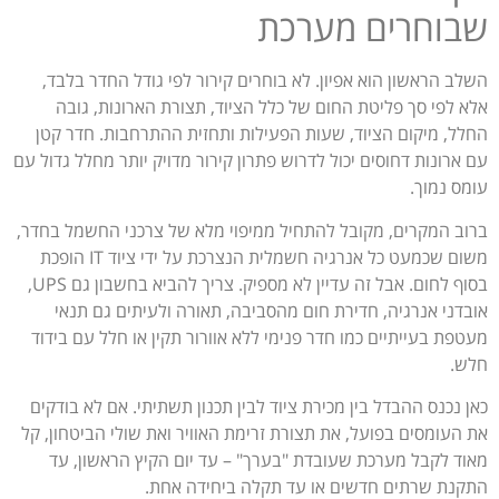
שבוחרים מערכת
השלב הראשון הוא אפיון. לא בוחרים קירור לפי גודל החדר בלבד,
אלא לפי סך פליטת החום של כלל הציוד, תצורת הארונות, גובה
החלל, מיקום הציוד, שעות הפעילות ותחזית ההתרחבות. חדר קטן
עם ארונות דחוסים יכול לדרוש פתרון קירור מדויק יותר מחלל גדול עם
עומס נמוך.
ברוב המקרים, מקובל להתחיל ממיפוי מלא של צרכני החשמל בחדר,
משום שכמעט כל אנרגיה חשמלית הנצרכת על ידי ציוד IT הופכת
בסוף לחום. אבל זה עדיין לא מספיק. צריך להביא בחשבון גם UPS,
אובדני אנרגיה, חדירת חום מהסביבה, תאורה ולעיתים גם תנאי
מעטפת בעייתיים כמו חדר פנימי ללא אוורור תקין או חלל עם בידוד
חלש.
כאן נכנס ההבדל בין מכירת ציוד לבין תכנון תשתיתי. אם לא בודקים
את העומסים בפועל, את תצורת זרימת האוויר ואת שולי הביטחון, קל
מאוד לקבל מערכת שעובדת "בערך" – עד יום הקיץ הראשון, עד
התקנת שרתים חדשים או עד תקלה ביחידה אחת.