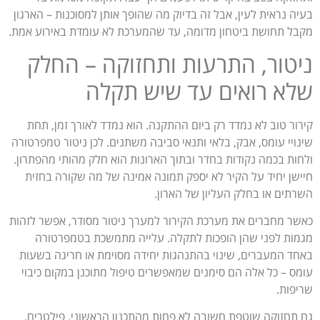
בעיה נראית לעין, אבל זה בדיוק מה שהופך אותן למסוכנות – הארגון
מקבל תחושת ביטחון מדומה, עד שהמערכת לא עומדת באירוע אמת.
ניטור, התרעות ותחזוקה – החלק
שלא רואים עד שיש תקלה
קירור טוב לא נמדד רק ביום ההתקנה. הוא נמדד לאורך זמן, תחת
שינויי עומס, אבק, בלאי ותנאי סביבה משתנים. לכן ניטור טמפרטורה
ולחות בכמה נקודות בחדר ובתוך הארונות הוא חלק מהותי מהפתרון.
חיישן יחיד על הקיר לא יספק תמונה אמינה של מה שקורה בחזית
השרתים או בחלק העליון של הארון.
כאשר מחברים את מערכת הקירור למערך ניטור מסודר, אפשר לזהות
מגמות לפני שהן הופכות לתקלה. עלייה מתמשכת בטמפרטורה
באחד המעברים, שינוי בהתנהגות יחידה מסוימת או חריגה בשעות
עומס – כל אלה הם סימנים שמאפשרים טיפול מתוכנן במקום כיבוי
שריפות.
גם תחזוקה שוטפת חשובה לא פחות מהתכנון הראשוני. פילטרים,