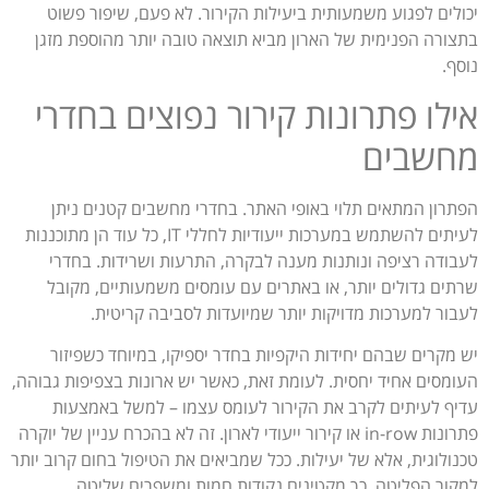
יכולים לפגוע משמעותית ביעילות הקירור. לא פעם, שיפור פשוט
בתצורה הפנימית של הארון מביא תוצאה טובה יותר מהוספת מזגן
נוסף.
אילו פתרונות קירור נפוצים בחדרי
מחשבים
הפתרון המתאים תלוי באופי האתר. בחדרי מחשבים קטנים ניתן
לעיתים להשתמש במערכות ייעודיות לחללי IT, כל עוד הן מתוכננות
לעבודה רציפה ונותנות מענה לבקרה, התרעות ושרידות. בחדרי
שרתים גדולים יותר, או באתרים עם עומסים משמעותיים, מקובל
לעבור למערכות מדויקות יותר שמיועדות לסביבה קריטית.
יש מקרים שבהם יחידות היקפיות בחדר יספיקו, במיוחד כשפיזור
העומסים אחיד יחסית. לעומת זאת, כאשר יש ארונות בצפיפות גבוהה,
עדיף לעיתים לקרב את הקירור לעומס עצמו – למשל באמצעות
פתרונות in-row או קירור ייעודי לארון. זה לא בהכרח עניין של יוקרה
טכנולוגית, אלא של יעילות. ככל שמביאים את הטיפול בחום קרוב יותר
למקור הפליטה, כך מקטינים נקודות חמות ומשפרים שליטה.