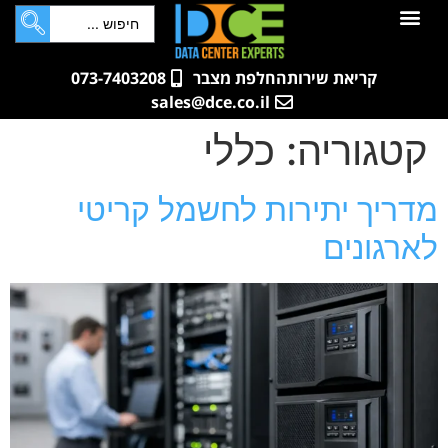
לתוכן
חדרי שרתים
קטלוג מוצרים
ארונות תקשורת ושרתים
שאלות ותשובות
קריאת שירות
החלפת מצבר
073-7403208
sales@dce.co.il
קטגוריה:
כללי
מדריך יתירות לחשמל קריטי
לארגונים