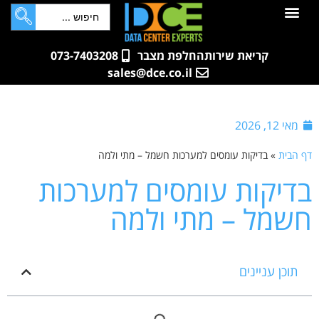
לתוכן
חדרי שרתים
קטלוג מוצרים
ארונות תקשורת ושרתים
שאלות ותשובות
קריאת שירות
החלפת מצבר
073-7403208
sales@dce.co.il
מאי 12, 2026
דף הבית
»
בדיקות עומסים למערכות חשמל – מתי ולמה
בדיקות עומסים למערכות
חשמל – מתי ולמה
תוכן עניינים