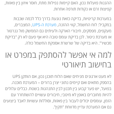
ההגנות פועלות נכון, האם קיימות נפילות מתח, חוסר איזון בין פאזות,
קפיצות זרם או נקודות תורפה אחרות.
במערכות קריטיות, בדיקה כזאת נוגעת בדרך כלל לכמה שכבות
במקביל: לוח החשמל, קווי ההזנה,
מערכת ה-UPS
, המצברים,
מעקפים, מפסקים, חיבורי הארקה ולעיתים גם הממשק מול גנרטור
או מערכת ניטור. לכן בדיקת עומס טובה היא אף פעם לא רק "בדיקת
מכשיר". היא בדיקה של שרשרת אספקת החשמל כולה.
למה אי אפשר להסתפק במפרט או
בחישוב תיאורטי
לא מעט ארגונים מניחים שאם הלוח תוכנן נכון, אם הותקן UPS
בהספק מתאים ואם קיימים נתוני יצרן ברורים – המערכת מוכנה.
בפועל, יש פער קבוע בין תכנון לבין התנהגות בשטח. כבלים עלולים
להיות מחוברים באופן לא מיטבי, חיבורים עשויים להשתחרר עם
הזמן, עומסים יכולים לעבור בין פאזות, וסוללות עשויות לאבד ביצועים
גם אם המערכת עדיין מדווחת "תקין".