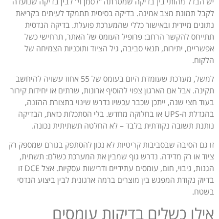
יש הבדל מהותי בין בדיקה שמטרתה "לסמן וי" לבין בדיקה שנועדה
לקבל תמונת מצב אמינה. בדיקה בסיסית תתמקד לעיתים בקריאת
נתונים מיידית ובאישור כללי שהמערכת פועלת. בדיקה הנדסית
תתייחס להקשר הרחב: פרופיל העומס של האתר, תרחישי כשל
אפשריים, יתירות, תנאי סביבה, גיל הציוד ותוכניות הצמיחה של
הלקוח.
למשל, מערכת שעומדת היום בעומס של 55 אחוז עשויה להיחשב
תקינה. אבל אם הארגון צפוי להוסיף ארונות, שרתים או יחידות קירור
בעוד חצי שנה, ייתכן שכבר עכשיו נדרש שינוי בתצורת ההזנה,
בהגדלת ה-UPS או בחלוקה מחדש. בלי הסתכלות כזאת, הבדיקה
נותנת תשובה נקודתית בלבד – לא החלטה תשתיתית נכונה.
זו גם הסיבה שבסביבות קריטיות לא נכון להסתפק בגורם שמספק רק
ציוד או רק מדידה. נדרש גוף שמבין את המערכת כשלם: תשתית,
הגנות, גיבוי, חום, עומסים עתידיים ודרישות עסקיות. אצל DCE זו
בדיוק נקודת המפגש בין מוצרים ברמה ארגונית לבין ביצוע הנדסי
בשטח.
אילו כשלים בדיקות עומסים