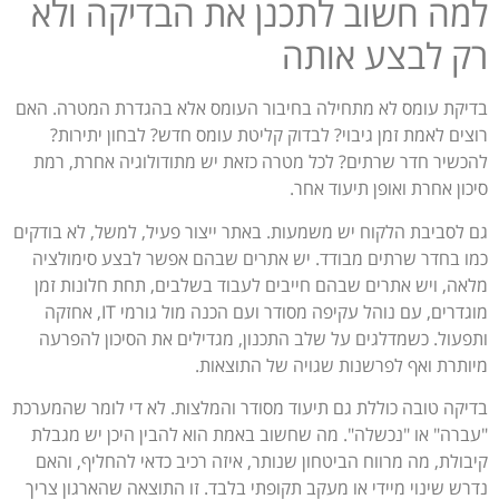
למה חשוב לתכנן את הבדיקה ולא
רק לבצע אותה
בדיקת עומס לא מתחילה בחיבור העומס אלא בהגדרת המטרה. האם
רוצים לאמת זמן גיבוי? לבדוק קליטת עומס חדש? לבחון יתירות?
להכשיר חדר שרתים? לכל מטרה כזאת יש מתודולוגיה אחרת, רמת
סיכון אחרת ואופן תיעוד אחר.
גם לסביבת הלקוח יש משמעות. באתר ייצור פעיל, למשל, לא בודקים
כמו בחדר שרתים מבודד. יש אתרים שבהם אפשר לבצע סימולציה
מלאה, ויש אתרים שבהם חייבים לעבוד בשלבים, תחת חלונות זמן
מוגדרים, עם נוהל עקיפה מסודר ועם הכנה מול גורמי IT, אחזקה
ותפעול. כשמדלגים על שלב התכנון, מגדילים את הסיכון להפרעה
מיותרת ואף לפרשנות שגויה של התוצאות.
בדיקה טובה כוללת גם תיעוד מסודר והמלצות. לא די לומר שהמערכת
"עברה" או "נכשלה". מה שחשוב באמת הוא להבין היכן יש מגבלת
קיבולת, מה מרווח הביטחון שנותר, איזה רכיב כדאי להחליף, והאם
נדרש שינוי מיידי או מעקב תקופתי בלבד. זו התוצאה שהארגון צריך