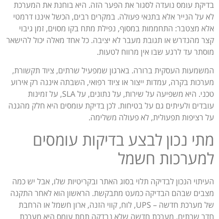
בדיקת עומס נועדה לסגור את הפער הזה. היא בוחנת את המערכת
לא על הנייר אלא בתנאי פעולה. במקרים רבים, הכשל איננו דרמטי
אלא מצטבר: התחממות במסוף, נפילת מתח בקו מסוים, זמן גיבוי
קצר מהנדרש או תגובת מעבר לא יציבה. כל אחד מאלה יכול להישאר
מוסתר עד לרגע שבו אין מרווח לטעות.
המשמעות העסקית ברורה. בארגון שמפעיל שרתים, ציוד תקשורת,
מערכות בקרה, עמדות ייצור או ציוד רפואי, השבתה איננה רק אירוע
טכני. היא משפיעה על שירות, על נתונים, על SLA, על זמינות
עובדים ולעיתים גם על בטיחות. לכן בדיקת עומסים היא חלק מהגנה
על רציפות תפעולית, לא פעולה משלימה.
מתי נכון לבצע בדיקות עומסים
למערכות חשמל
העיתוי הנכון לבדיקה תלוי בסוג האתר ובקריטיות שלו, אבל יש כמה
מצבים שבהם הבדיקה כמעט מתבקשת. הראשון הוא לאחר התקנה
של מערכת חדשה – UPS, לוח, קווי הזנה, ארון חשמל או הרחבת
חדר שרתים. מערכת חדשה שלא נבדקה תחת עומס היא מערכת