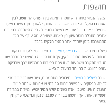
חושפות
הכשל הנפוץ ביותר הוא חוסר התאמה בין העומס המחושב לבין
העומס בפועל. זה קורה כאשר ציוד התווסף לאורך זמן, כאשר בוצעו
שינויים ללא עדכון תיעוד, או כאשר פרופיל הצריכה השתנה. במקרים
אחרים מתגלה חוסר איזון בין פאזות, שיוצר עומס עודף על חלק
מהמערכת בזמן שחלק אחר מנוצל חלקית בלבד.
כשל נוסף הוא
ירידה בביצועי מצברים
. מצבר יכול לעבור בדיקת
נוכחות ולהיראות מחובר ותקין, אך תחת פריקה ממשית להתברר שזמן
הגיבוי התקצר משמעותית. זו אחת הסיבות המרכזיות לכך שבדיקת
עומס רלוונטית במיוחד במערכות UPS.
יש גם
כשלים תרמיים
– חיבורים מתחממים, ציוד שעובד קרוב מדי
לקצה, מפסקים שרגישים לחום סביבתי או ארונות שבהם פיזור
האנרגיה אינו מיטבי. אלה כשלים שלא תמיד יופיעו מיידית במדידה
חשמלית אחת, אך ייחשפו בבדיקה שנבנית נכון ונמשכת פרק זמן
מספק.