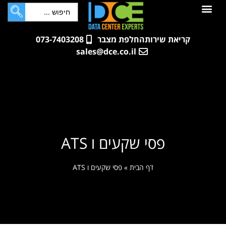
לתוכן
חדרי שרתים
קטלוג מוצרים
ארונות תקשורת ושרתים
שאלות ותשובות
קריאת שירות
החלפת מצבר
073-7403208
sales@dce.co.il
פסי שקעים ו ATS
דף הבית
»
פסי שקעים ו ATS